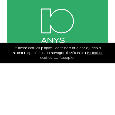
Utilitzem cookies pròpies i de tercers que ens ajuden a
millorar l'experiència de navegació. Més info a
Política de
cookies
Acceptar