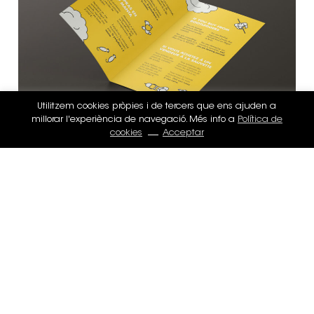
Utilitzem cookies pròpies i de tercers que ens ajuden a
millorar l'experiència de navegació. Més info a
Política de
cookies
Acceptar