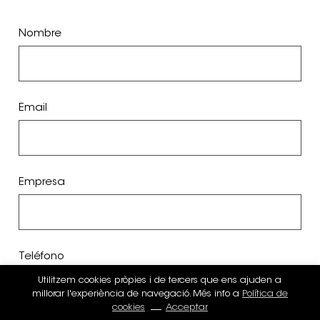
Nombre
Email
Empresa
Teléfono
Utilitzem cookies pròpies i de tercers que ens ajuden a
millorar l'experiència de navegació. Més info a
Política de
cookies
Acceptar